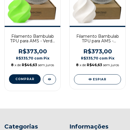
Filamento Bambulab
Filamento Bambulab
TPU para AMS - Verde
TPU para AMS -
Neon - Com carretel
Branco - Com carretel
reutilizável, 1Kg
reutilizável, 1Kg
R$373,00
R$373,00
R$335,70
com
Pix
R$335,70
com
Pix
8
x de
R$46,63
sem juros
8
x de
R$46,63
sem juros
ESPIAR
Categorias
Informações