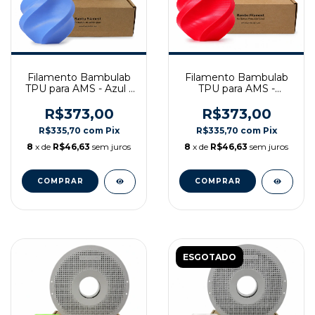
Filamento Bambulab
Filamento Bambulab
TPU para AMS - Azul -
TPU para AMS -
Com carretel
Vermelho- Com
reutilizável, 1Kg
carretel reutilizável,
R$373,00
R$373,00
1Kg
R$335,70
com
Pix
R$335,70
com
Pix
8
x de
R$46,63
sem juros
8
x de
R$46,63
sem juros
ESGOTADO