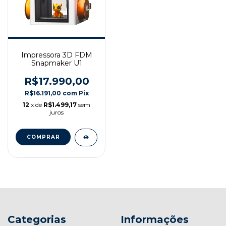
Impressora 3D FDM
Snapmaker U1
R$17.990,00
R$16.191,00
com
Pix
12
x de
R$1.499,17
sem
juros
Categorias
Informações