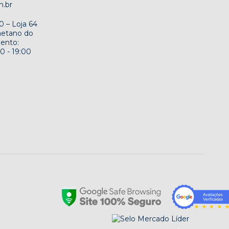
m.br
 – Loja 64
Caetano do
ento:
0 - 19:00