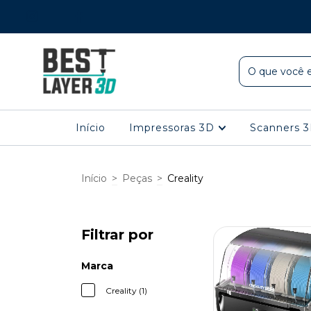
Início
Impressoras 3D
Scanners 
Início
>
Peças
>
Creality
Filtrar por
Marca
Creality (1)